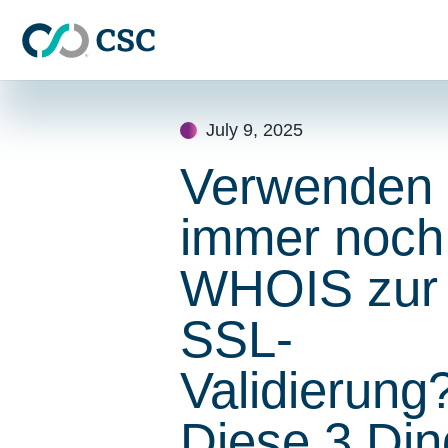
Skip to main content
Skip
to
July 9, 2025
content
Verwenden 
immer noch
WHOIS zur
SSL-
Validierung
Diese 3 Di