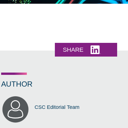
Share this 
SHARE
AUTHOR
CSC Editorial Team