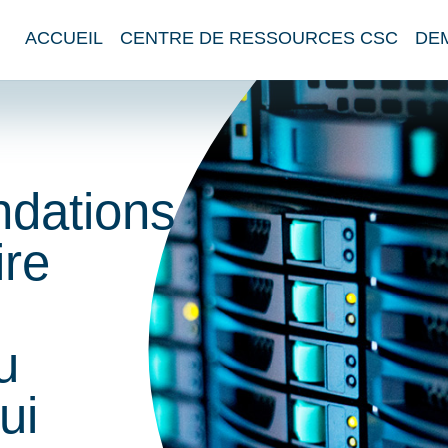
ACCUEIL
CENTRE DE RESSOURCES CSC
DE
dations
ire
u
ui