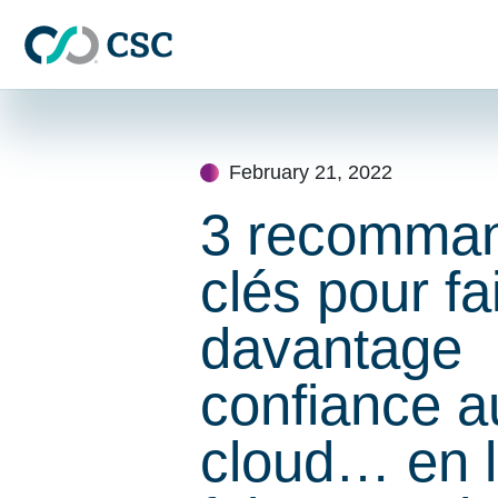
Skip to main content
Skip
to
content
February 21, 2022
3 recomman
clés pour fa
davantage
confiance a
cloud… en l