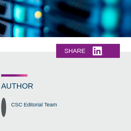
Share this 
SHARE
AUTHOR
CSC Editorial Team