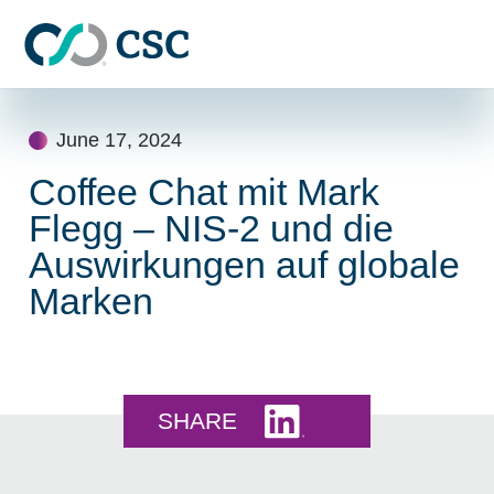
Skip to main content
Skip
to
June 17, 2024
content
Coffee Chat mit Mark
Flegg – NIS-2 und die
Auswirkungen auf globale
Marken
Share this on LinkedI
SHARE