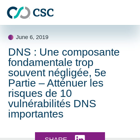
Skip to main content
Skip
June 6, 2019
to
content
DNS : Une composante
fondamentale trop
souvent négligée, 5e
Partie – Atténuer les
risques de 10
vulnérabilités DNS
importantes
Share this on LinkedI
SHARE