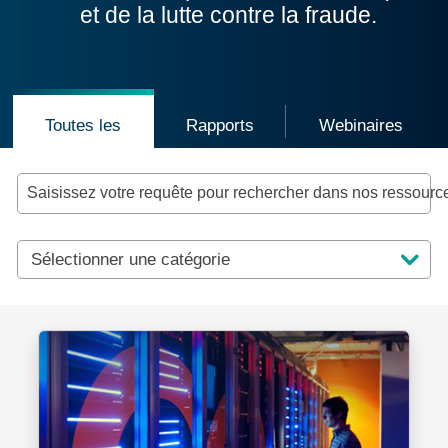
et de la lutte contre la fraude.
Cliquez pour afficher toutes les ressources
Cliquez pour afficher les rappo
Cliquez pou
Toutes les
Rapports
Webinaires
Saisissez votre requête pour rechercher dans nos ressour