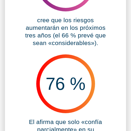
El 98 %
cree que los riesgos
aumentarán en los próximos
tres años (el 66 % prevé que
sean «considerables»).
76
%
76 %
El
afirma que solo «confía
parcialmente» en su