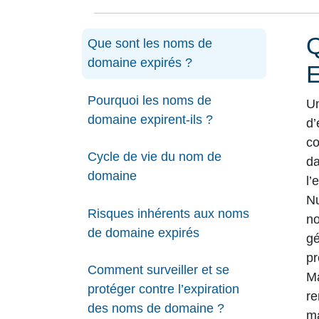
Que sont les noms de
domaine expirés ?
Pourquoi les noms de
Un
domaine expirent-ils ?
d’
co
Cycle de vie du nom de
da
domaine
l’
Nu
Risques inhérents aux noms
no
de domaine expirés
gé
pr
Comment surveiller et se
Ma
protéger contre l’expiration
re
des noms de domaine ?
ma