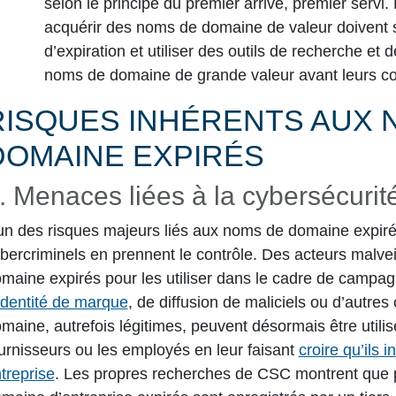
selon le principe du premier arrivé, premier servi.
acquérir des noms de domaine de valeur doivent su
d’expiration et utiliser des outils de recherche et 
noms de domaine de grande valeur avant leurs co
RISQUES INHÉRENTS AUX 
DOMAINE EXPIRÉS
. Menaces liées à la cybersécurit
un des risques majeurs liés aux noms de domaine expirés
bercriminels en prennent le contrôle. Des acteurs malve
maine expirés pour les utiliser dans le cadre de campag
identité de marque
, de diffusion de maliciels ou d’autr
maine, autrefois légitimes, peuvent désormais être utilisé
urnisseurs ou les employés en leur faisant
croire qu’ils 
treprise
. Les propres recherches de CSC montrent que 