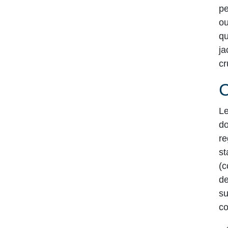
pe
ou
qu
ja
cr
Le
do
re
st
(c
de
su
co