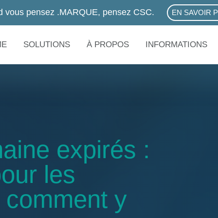
d vous pensez .MARQUE, pensez CSC.
EN SAVOIR 
ABOUT .M
ME
SOLUTIONS
À PROPOS
INFORMATIONS
ine expirés :
our les
t comment y