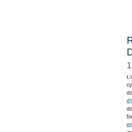
1
L’
cy
do
d’
do
fo
en