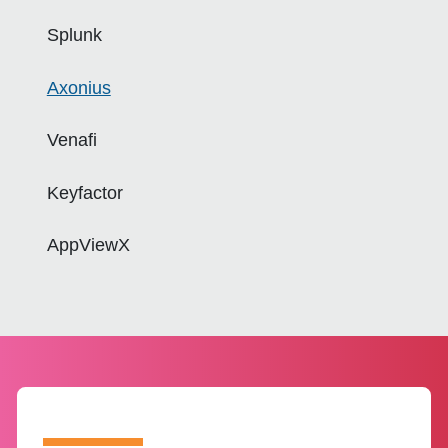
Splunk
Axonius
Venafi
Keyfactor
AppViewX