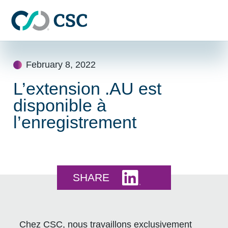
Skip to main content
Skip
to
February 8, 2022
content
L’extension .AU est
disponible à
l’enregistrement
Share this on LinkedI
SHARE
Chez CSC, nous travaillons exclusivement