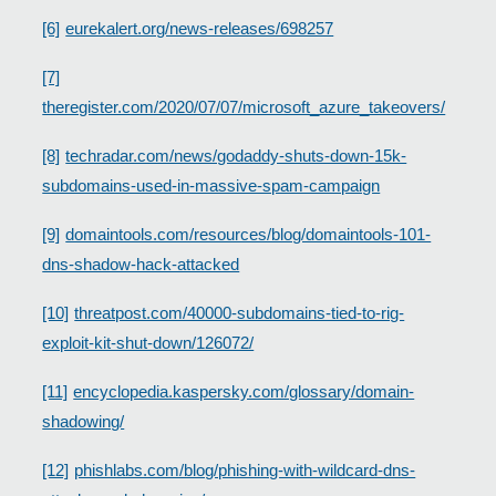
[6]
eurekalert.org/news-releases/698257
[7]
theregister.com/2020/07/07/microsoft_azure_takeovers/
[8]
techradar.com/news/godaddy-shuts-down-15k-
subdomains-used-in-massive-spam-campaign
[9]
domaintools.com/resources/blog/domaintools-101-
dns-shadow-hack-attacked
[10]
threatpost.com/40000-subdomains-tied-to-rig-
exploit-kit-shut-down/126072/
[11]
encyclopedia.kaspersky.com/glossary/domain-
shadowing/
[12]
phishlabs.com/blog/phishing-with-wildcard-dns-