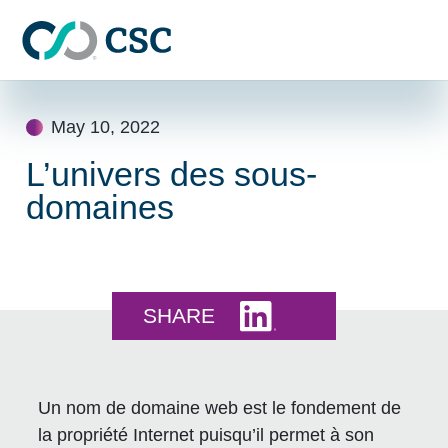
Skip to main content
Skip
to
May 10, 2022
content
L’univers des sous-
domaines
Share this on LinkedI
SHARE
Un nom de domaine web est le fondement de
la propriété Internet puisqu’il permet à son