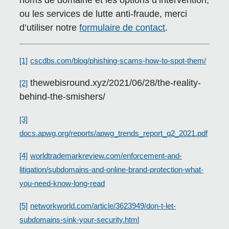
noms de domaine et les options d’intervention,
ou les services de lutte anti-fraude, merci
d’utiliser notre
formulaire de contact
.
[1]
cscdbs.com/blog/phishing-scams-how-to-spot-them/
thewebisround.xyz/2021/06/28/the-reality-
[2]
behind-the-smishers/
[3]
docs.apwg.org/reports/apwg_trends_report_q2_2021.pdf
[4]
worldtrademarkreview.com/enforcement-and-
litigation/subdomains-and-online-brand-protection-what-
you-need-know-long-read
[5]
networkworld.com/article/3623949/don-t-let-
subdomains-sink-your-security.html