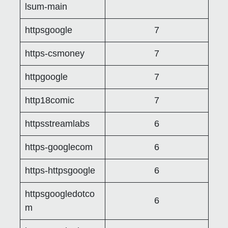
lsum-main
httpsgoogle
7
https-csmoney
7
httpgoogle
7
http18comic
7
httpsstreamlabs
6
https-googlecom
6
https-httpsgoogle
6
httpsgoogledotco
6
m