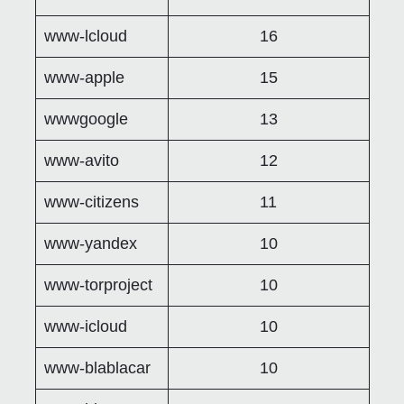
www-lcloud
16
www-apple
15
wwwgoogle
13
www-avito
12
www-citizens
11
www-yandex
10
www-torproject
10
www-icloud
10
www-blablacar
10