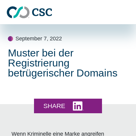
Skip to main content
Skip
to
September 7, 2022
content
Muster bei der
Registrierung
betrügerischer Domains
Share this on LinkedI
SHARE
Wenn Kriminelle eine Marke angreifen