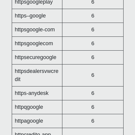
httpsgoogleplay
6
https–google
6
httpsgoogle-com
6
httpsgooglecom
6
httpsecuregoogle
6
httpsdealersvwcre
6
dit
https-anydesk
6
httpqgoogle
6
httpagoogle
6
httpcredito-app-