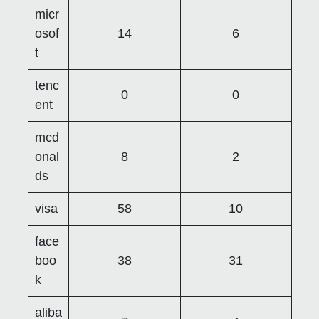
micr
osof
14
6
t
tenc
0
0
ent
mcd
onal
8
2
ds
visa
58
10
face
boo
38
31
k
aliba