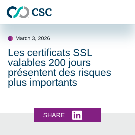
Skip to main content
Skip
to
March 3, 2026
content
Les certificats SSL
valables 200 jours
présentent des risques
plus importants
Share this on LinkedI
SHARE