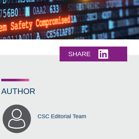
Share this 
SHARE
AUTHOR
CSC Editorial Team