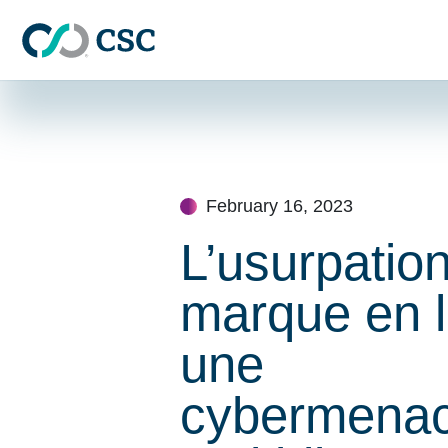
Skip to main content
Skip
to
content
February 16, 2023
L’usurpatio
marque en l
une
cybermena