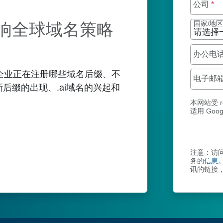
公司
*
响全球域名策略
国家/地
办公电
企业正在注册哪些域名后缀、不
电子邮
后缀的出现、.ai域名的兴起和
本网站受 r
适用 Goog
注意：访问
务的
信息
讯的链接