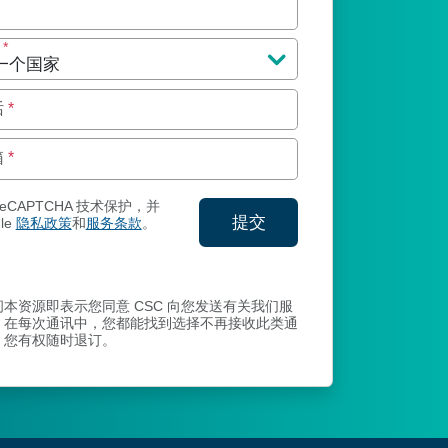
区
*
话
*
箱
*
eCAPTCHA 技术保护，并
提交
le
隐私政策
和
服务条款
。
交您的联系信息
本资源即表示您同意 CSC 向您发送有关我们服
。在每次通讯中，您都能找到选择不再接收此类通
，您有权随时退订。