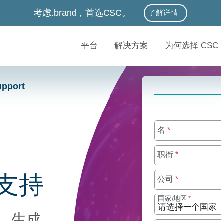
考虑.brand，首选CSC。
了解详情
平台
解决方案
为何选择 CSC
upport
名
*
职衔
*
支持
公司
*
国家/地区
*
，生成