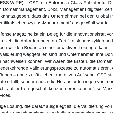
ESS WIRE) -- CSC, ein Enterprise-Class-Anbieter für Do
hen Domainmanagement, DNS, Management digitaler Zert
 bekanntzugeben, dass das Unternehmen bei den Global I
rtifikatslebenszyklus-Management“ ausgewählt wurde.
ense Magazine ist ein Beleg für die Innovationskraft
 Da sich die Anforderungen an Zertifikatslebenszyklen un
ben wir den Bedarf an einer proaktiven Lösung erkannt. 
validierung weggefallen sind und Unternehmen ihre Dom
ln nachweisen können. Wir waren die Ersten, die Domain 
derkehrende Validierungsprozesse zu automatisieren,
 können – ohne zusätzlichen operativen Aufwand. CSC ste
ute erfüllt, sondern auch die Herausforderungen von mor
t auf ihr Kerngeschäft konzentrieren können“, so Mark 
vices.
e Lösung, die darauf ausgelegt ist, die Validierung von