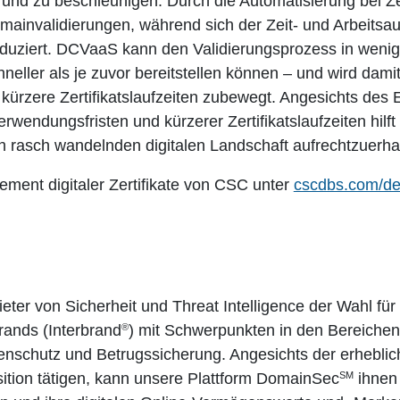
und zu beschleunigen. Durch die Automatisierung bei Ze
ainvalidierungen, während sich der Zeit- und Arbeits
reduziert. DCVaaS kann den Validierungsprozess in wenig
neller als je zuvor bereitstellen können – und wird dam
 kürzere Zertifikatslaufzeiten zubewegt. Angesichts de
rwendungsfristen und kürzerer Zertifikatslaufzeiten hi
ch rasch wandelnden digitalen Landschaft aufrechtzuerha
ment digitaler Zertifikate von CSC unter
cscdbs.com/de
eter von Sicherheit und Threat Intelligence der Wahl f
®
rands (Interbrand
) mit Schwerpunkten in den Bereichen
schutz und Betrugssicherung. Angesichts der erhebliche
SM
ition tätigen, kann unsere Plattform DomainSec
ihnen 