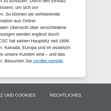
n zu schützen. Durch den Einsatz
essern, um sich vor
en. So können sie verheerende
nation aus Online-
len Übersicht über verschiedene
ösungen werden ergänzt durch
CSC hat seinen Hauptsitz seit 1899
n, Kanada, Europa und im asiatisch-
 wo unsere Kunden sind – und das
nen. Besuchen Sie
cscdbs.com/de
.
Z UND COOKIES
RECHTLICHES