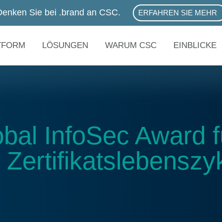
Denken Sie bei .brand an CSC.
ERFAHREN SIE MEHR
ABOUT .BRAND SER
TFORM
LÖSUNGEN
WARUM CSC
EINBLICKE
bal InfoSec Award f
ertifikatslebenszy