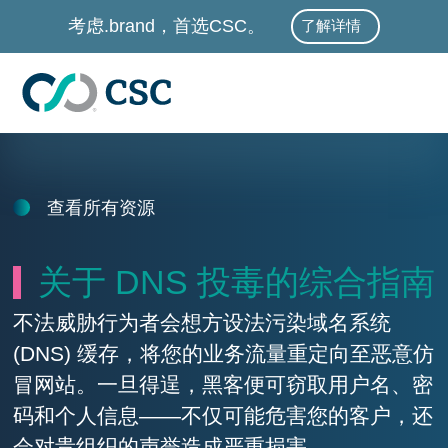
跳至主要内容
考虑.brand，首选CSC。
了解详情
查看所有资源
关于 DNS 投毒的综合指南
不法威胁行为者会想方设法污染域名系统
(DNS) 缓存，将您的业务流量重定向至恶意仿
冒网站。一旦得逞，黑客便可窃取用户名、密
码和个人信息——不仅可能危害您的客户，还
会对贵组织的声誉造成严重损害。