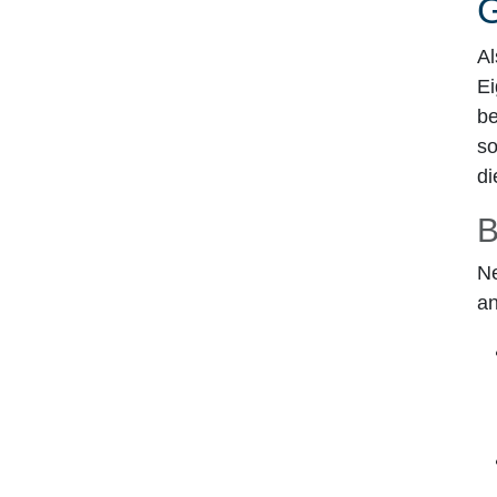
Al
Ei
be
so
di
B
Ne
a