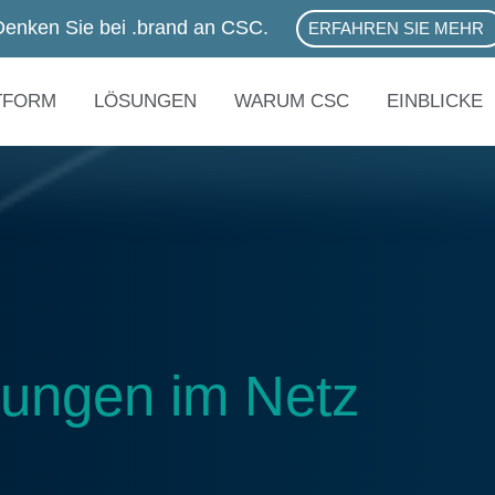
Denken Sie bei .brand an CSC.
ERFAHREN SIE MEHR
ABOUT .BRAND SER
TFORM
LÖSUNGEN
WARUM CSC
EINBLICKE
hungen im Netz