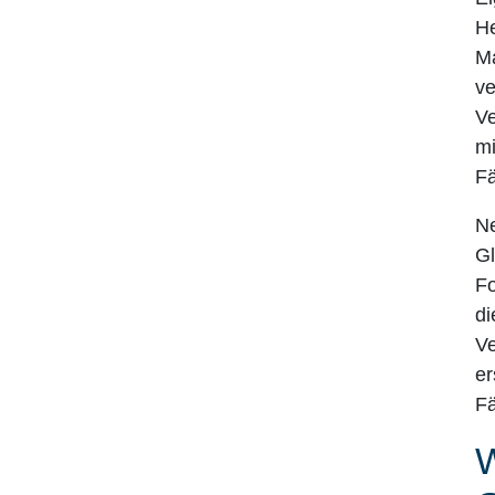
He
Ma
ve
Ve
mi
Fä
Ne
Gl
Fo
di
Ve
er
Fä