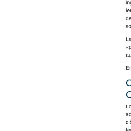
in
le
de
so
La
«p
au
En
Lo
ac
ci
te