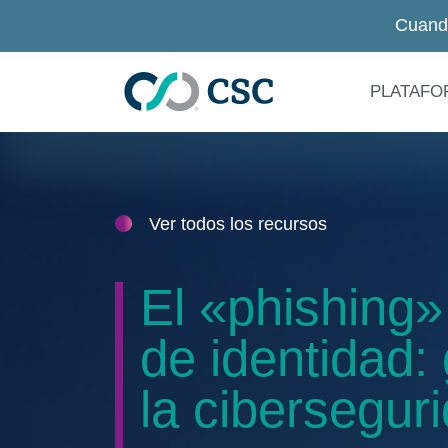
Ir al contenido principal
Cuand
PLATAFO
Ver todos los recursos
El «phishing»
de identidad:
la cibersegur