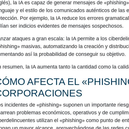
glés), la IA es capaz de generar mensajes de «phishing» 
nguaje y el estilo de los comunicados auténticos de las 
tección. Por ejemplo, la IA reduce los errores gramatica
lían ser indicios evidentes de mensajes sospechosos.
nzar ataques a gran escala:
la IA permite a los ciberde
hishing» masivas, automatizando la creación y distribu
mentando así la probabilidad de conseguir su objetivo.
 resumen, la IA aumenta tanto la cantidad como la calid
CÓMO AFECTA EL «PHISHIN
CORPORACIONES
s incidentes de «phishing» suponen un importante ries
arrean problemas económicos, operativos y de cumplimi
berdelincuentes utilizan el «phishing» como punto de en
ngan un mayor alcance, aprovechándose de las redes co