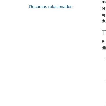
má
Recursos relacionados
re
«p
du
T
El
di