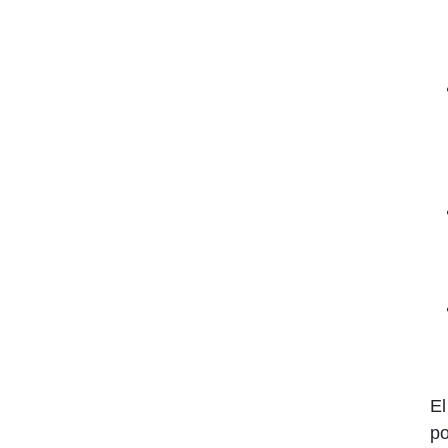
El
po