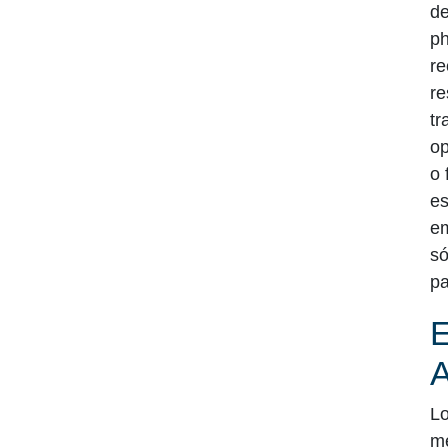
de
ph
re
re
tr
op
o 
es
em
só
pa
Lo
mé