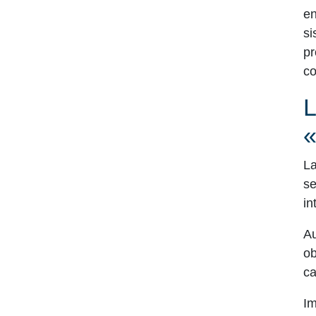
en
si
pr
co
L
La
se
in
Au
ob
ca
Im