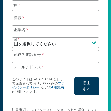
姓
*
役職
*
企業名
*
国
*
勤務先電話番号
*
メールアドレス
*
このサイトはreCAPTCHAによっ
提出
て保護されており、Googleの
プラ
イバシーポリシー
および
利用規約
する
が適用されます。
連絡先情報
注意事項 - このリソースにアクセスされた場合、CSCに