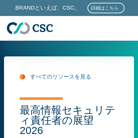
メインコンテンツに進む
.BRANDといえば、CSC。
詳細はこちら
.BRANDといえば、
すべてのリソースを見る
最高情報セキュリテ
ィ責任者の展望
2026