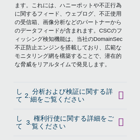
ます。これには、ハニーポットや不正行為
に関するフィード、ウェブログ、不正使用
の受信箱、画像分析などのパートナーから
のデータフィードが含まれます。CSCのフ
ィッシング検知機能は、当社のDomainSec
不正防止エンジンを搭載しており、広範な
モニタリング網を構築することで、潜在的
な脅威をリアルタイムで発見します。
し
分析および検証に関する詳
2.
クリック
て
細をご覧ください
し
権利行使に関する詳細をご
3.
クリック
て
覧ください