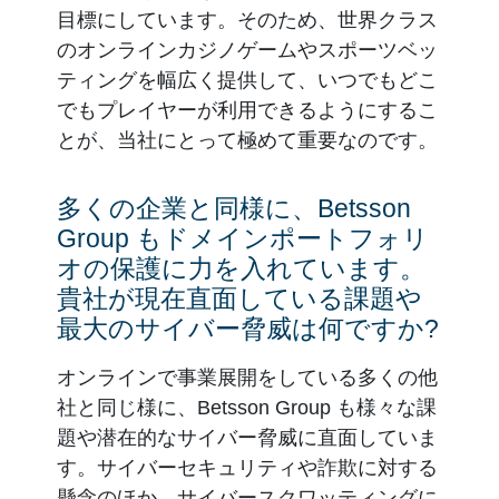
目標にしています。そのため、世界クラス
のオンラインカジノゲームやスポーツベッ
ティングを幅広く提供して、いつでもどこ
でもプレイヤーが利用できるようにするこ
とが、当社にとって極めて重要なのです。
多くの企業と同様に、Betsson
Group もドメインポートフォリ
オの保護に力を入れています。
貴社が現在直面している課題や
最大のサイバー脅威は何ですか?
オンラインで事業展開をしている多くの他
社と同じ様に、Betsson Group も様々な課
題や潜在的なサイバー脅威に直面していま
す。サイバーセキュリティや詐欺に対する
懸念のほか、サイバースクワッティングに