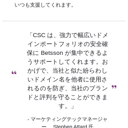
いつも支援してくれます。
「CSC は、強力で幅広いドメ
インポートフォリオの安全確
保に Betsson が集中できるよ
うサポートしてくれます。お
“
かげで、当社と似た紛らわし
いドメイン名を他者に使用さ
”
れるのを防ぎ、当社のブラン
ドと評判を守ることができま
す。」
- マーケティングテックマネージャ
ー、
Stephen Attard
氏