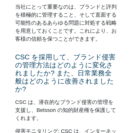
当社にとって重要なのは、ブランドと評判
を積極的に管理すること、そして直面する
可能性のあるあらゆる問題に対処する戦略
を用意しておくことです。これにより、お
客様の信頼を保つことができます。
CSC を採用して、ブランド侵害
の管理方法はどのように変化さ
れましたか? また、日常業務全
般はどのように改善されました
か?
CSC は、潜在的なブランド侵害の管理を
支援し、Betsson の知的財産権を保護して
くれます。
侵害モニタリング:
CSC は、インターネッ