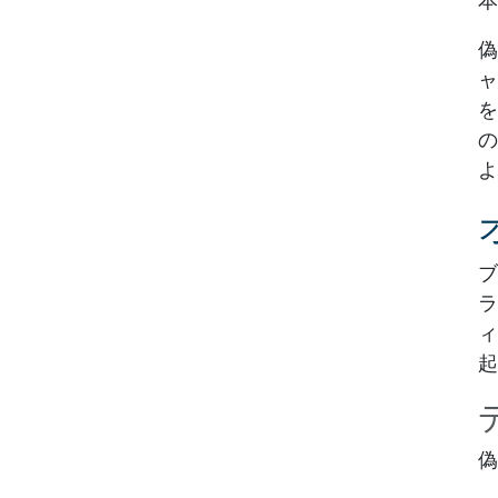
本
偽
ャ
を
の
よ
ブ
ラ
ィ
起
偽