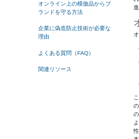
オンライン上の模倣品からブ
進
ランドを守る方法
企業に偽造防止技術が必要な
オ
理由
よくある質問（FAQ）
関連リソース
こ
の
の
よ
性