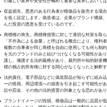
の厳しい業界や安全性が極めて重要な業界においては
収益損失。
悪意のある行為者が模倣品を販売する場合
を低く設定します。偽造者は、企業がブランド構築、
んだ投資の恩恵を受けているのです。
商標権の喪失。
商標権侵害に対して適切な対策を取ら
「不作為による放棄」と呼ばれる概念により、権利者
複数の当事者が同じ商標を自由に使用しても何ら制約
を元のブランドのみと結びつけなくなる可能性があり
護し、擁護する法的義務があり、裁判所や知的財産機
標の独占的所有権に対する関心がなくなったと解釈す
法的責任。
電子部品などに偽造部品が知らずに組み込
ーの怪我、周辺環境への損害を引き起こす可能性があ
訟や罰金、その他の法的措置の対象となる恐れがあり
ブランドイメージの毀損。
模倣品は一般的に品質が低