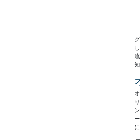
グ
し
流
知
オ
り
ン
ー
に