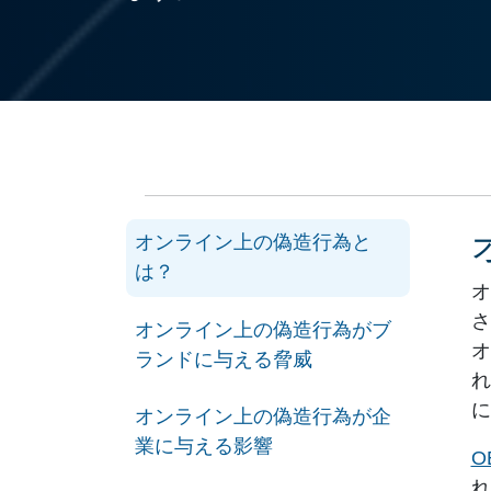
オンライン上の偽造行為と
は？
オ
さ
オンライン上の偽造行為がブ
オ
ランドに与える脅威
れ
に
オンライン上の偽造行為が企
業に与える影響
O
れ