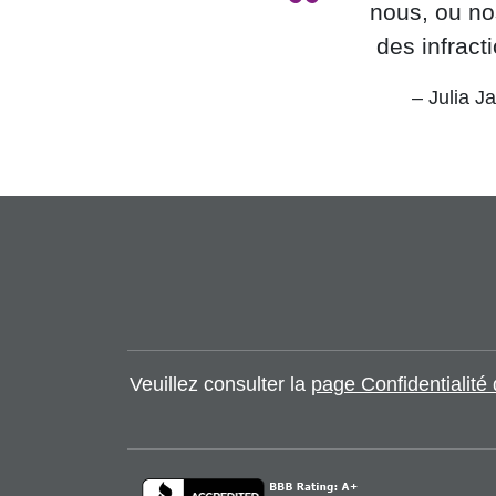
“
nous, ou no
des infract
– Julia J
Veuillez consulter la
page Confidentialit