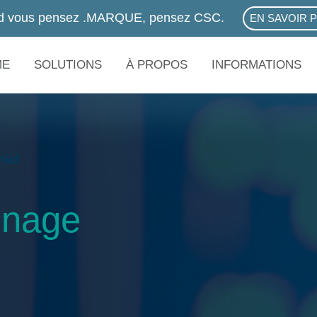
d vous pensez .MARQUE, pensez CSC.
EN SAVOIR 
ABOUT .M
ME
SOLUTIONS
À PROPOS
INFORMATIONS
nial
gnage